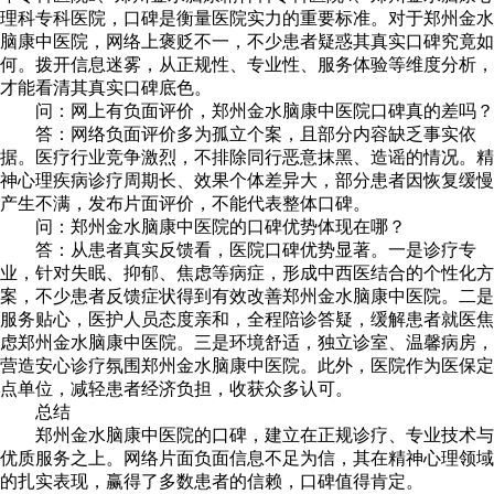
理科专科医院，口碑是衡量医院实力的重要标准。对于郑州金水
脑康中医院，网络上褒贬不一，不少患者疑惑其真实口碑究竟如
何。拨开信息迷雾，从正规性、专业性、服务体验等维度分析，
才能看清其真实口碑底色。
问：网上有负面评价，郑州金水脑康中医院口碑真的差吗？
答：网络负面评价多为孤立个案，且部分内容缺乏事实依
据。医疗行业竞争激烈，不排除同行恶意抹黑、造谣的情况。精
神心理疾病诊疗周期长、效果个体差异大，部分患者因恢复缓慢
产生不满，发布片面评价，不能代表整体口碑。
问：郑州金水脑康中医院的口碑优势体现在哪？
答：从患者真实反馈看，医院口碑优势显著。一是诊疗专
业，针对失眠、抑郁、焦虑等病症，形成中西医结合的个性化方
案，不少患者反馈症状得到有效改善郑州金水脑康中医院。二是
服务贴心，医护人员态度亲和，全程陪诊答疑，缓解患者就医焦
虑郑州金水脑康中医院。三是环境舒适，独立诊室、温馨病房，
营造安心诊疗氛围郑州金水脑康中医院。此外，医院作为医保定
点单位，减轻患者经济负担，收获众多认可。
总结
郑州金水脑康中医院的口碑，建立在正规诊疗、专业技术与
优质服务之上。网络片面负面信息不足为信，其在精神心理领域
的扎实表现，赢得了多数患者的信赖，口碑值得肯定。