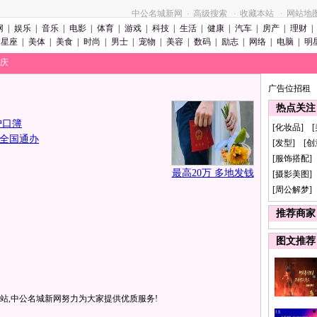
中公名城新网
高级搜索
收藏本站
网站地
·
·
·
网
|
娱乐
|
音乐
|
电影
|
体育
|
游戏
|
科技
|
生活
|
健康
|
汽车
|
房产
|
理财
|
星座
|
美体
|
美食
|
时尚
|
男士
|
宠物
|
美容
|
数码
|
励志
|
网络
|
电脑
|
明
婚庆
广告位招租
热点关注
户口簿
[化妆品] 
全国通办
[发型] [
[服饰搭配]
最高20万 多地发钱
[摄影美图] 
[周公解梦]
推荐商家
图文推荐
站,中公名城新网努力为大家提供优质服务!