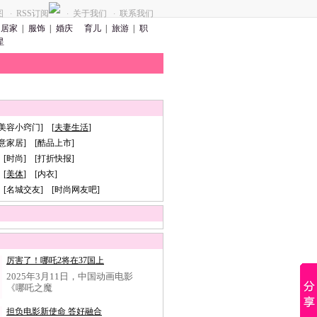
图
RSS订阅
关于我们
联系我们
·
·
·
居家
|
服饰
|
婚庆
育儿
|
旅游
|
职
星
[美容小窍门] [
夫妻生活
]
创意家居] [酷品上市]
 [时尚] [打折快报]
[
美体
] [内衣]
 [名城交友] [时尚网友吧]
厉害了！哪吒2将在37国上
2025年3月11日，中国动画电影
《哪吒之魔
担负电影新使命 答好融合