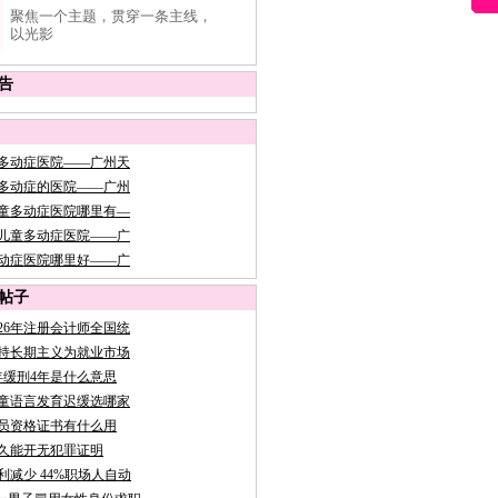
聚焦一个主题，贯穿一条主线，
以光影
告
多动症医院——广州天
多动症的医院——广州
童多动症医院哪里有—
儿童多动症医院——广
动症医院哪里好——广
帖子
026年注册会计师全国统
持长期主义为就业市场
年缓刑4年是什么意思
童语言发育迟缓选哪家
员资格证书有什么用
久能开无犯罪证明
利减少 44%职场人自动