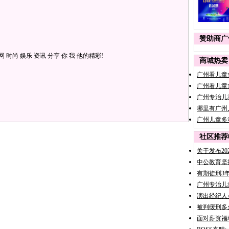
赞助商广
 时尚 娱乐 资讯 分享 你 我 他的精彩!
商城热卖
广州看儿童
广州看儿童
广州专治儿
哪里有广州
广州儿童多
社区推荐
关于发布2
中公教育坚
有期徒刑3
广州专治儿
演出经纪人
被判缓刑多
面对薪资福