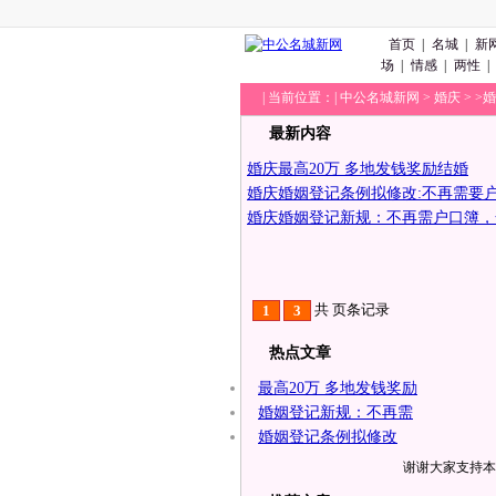
首页
|
名城
|
新
场
|
情感
|
两性
|
|
当前位置：|
中公名城新网
>
婚庆
> >
最新内容
婚庆
最高20万 多地发钱奖励结婚
婚庆
婚姻登记条例拟修改:不再需要
婚庆
婚姻登记新规：不再需户口簿，
共
页
条记录
1
3
热点文章
最高20万 多地发钱奖励
婚姻登记新规：不再需
婚姻登记条例拟修改
谢谢大家支持本