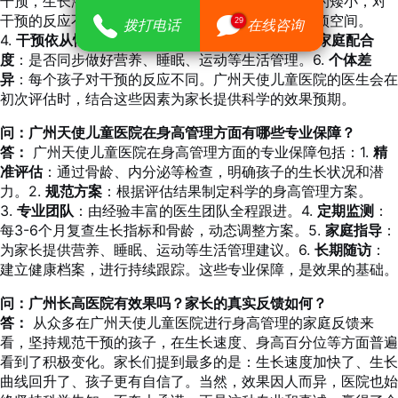
干预，生长潜力越大。2.
病因类型
：不同原因导致的矮小，对
干预的反应不同。3.
骨龄情况
：骨骺闭合前才有干预空间。
29
拨打电话
在线咨询
4.
干预依从性
：是否坚持规范干预和定期复查。5.
家庭配合
度
：是否同步做好营养、睡眠、运动等生活管理。6.
个体差
异
：每个孩子对干预的反应不同。广州天使儿童医院的医生会在
初次评估时，结合这些因素为家长提供科学的效果预期。
问：广州天使儿童医院在身高管理方面有哪些专业保障？
答：
广州天使儿童医院在身高管理方面的专业保障包括：1.
精
准评估
：通过骨龄、内分泌等检查，明确孩子的生长状况和潜
力。2.
规范方案
：根据评估结果制定科学的身高管理方案。
3.
专业团队
：由经验丰富的医生团队全程跟进。4.
定期监测
：
每3-6个月复查生长指标和骨龄，动态调整方案。5.
家庭指导
：
为家长提供营养、睡眠、运动等生活管理建议。6.
长期随访
：
建立健康档案，进行持续跟踪。这些专业保障，是效果的基础。
问：广州长高医院有效果吗？家长的真实反馈如何？
答：
从众多在广州天使儿童医院进行身高管理的家庭反馈来
看，坚持规范干预的孩子，在生长速度、身高百分位等方面普遍
看到了积极变化。家长们提到最多的是：生长速度加快了、生长
曲线回升了、孩子更有自信了。当然，效果因人而异，医院也始