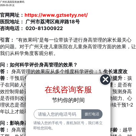
广州长高医院有效果吗
2026-03-20
次
官网网址：
https://www.gztsetyy.net/
医院地址：
广州市荔湾区南岸路18号
咨询电话：
020-81300922
引言：
“有效果吗”是每一位带孩子进行身高管理的家长最关心
的问题。对于广州天使儿童医院在儿童身高管理方面的效果，让
我们从科学角度客观分析。
问：如何科学评价身高管理的效果？
答：
身高管理的效果应从多个维度科学评价：1.
生长速度改
善
：干预后年生长速度是否显着提升。2.
身高百分位提升
：孩
子在同龄人中的相对位置是否稳步提高。3.
骨龄管理
：是否有
在线咨询客服
效控制骨龄进展，延长生长周期。4.
成年身高预测
：预测身高
是否得到改善。5.
整体健康
：孩子的营养状况、运动能力、心
节约你的时间
理状态是否同步改善。效果的显现需要时间，通常持续干预1-2
年以上才能看到显着变化。
问：影响身高管理效果的因素有哪些？
请输入您的手机号，座机加区号，我们将立
即给您回电。
答：
身高管理效果受多重因素影响：1.
开始干预的年龄
：越早