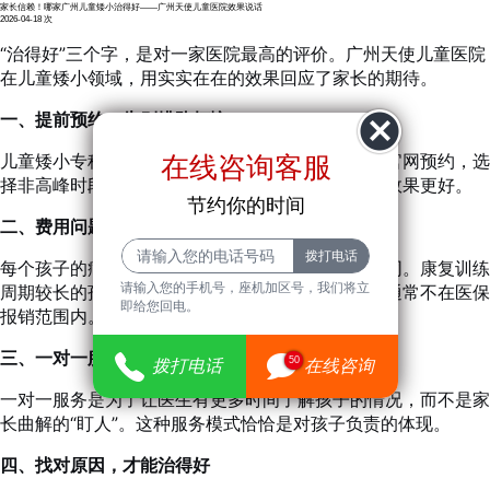
家长信赖！哪家广州儿童矮小治得好——广州天使儿童医院效果说话
2026-04-18
次
“治得好”三个字，是对一家医院最高的评价。广州天使儿童医院
在儿童矮小领域，用实实在在的效果回应了家长的期待。
一、提前预约，告别排队烦恼
儿童矮小专科专家号相对紧张，建议家长提前通过官网预约，选
在线咨询客服
择非高峰时段就诊，避免长时间排队。从容就诊，效果更好。
节约你的时间
二、费用问题：因病而异，公开透明
每个孩子的病情不同，治疗方案不同，收费自然不同。康复训练
请输入您的手机号，座机加区号，我们将立
周期较长的孩子，费用会相应高一些，且这类训练通常不在医保
即给您回电。
报销范围内。医院大厅显示屏清晰公示收费标准。
三、一对一服务：全面了解，不是“盯人”
50
拨打电话
在线咨询
一对一服务是为了让医生有更多时间了解孩子的情况，而不是家
长曲解的“盯人”。这种服务模式恰恰是对孩子负责的体现。
四、找对原因，才能治得好