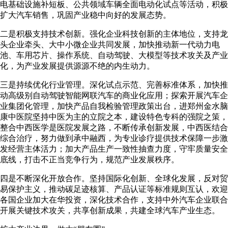
电基础设施补短板、公共领域车辆全面电动化试点等活动，积极
扩大汽车销售，巩固产业稳中向好的发展态势。
二是积极支持技术创新。强化企业科技创新的主体地位，支持龙
头企业牵头、大中小微企业共同发展，加快推动新一代动力电
池、车用芯片、操作系统、自动驾驶、大模型等技术攻关及产业
化，为产业发展提供源源不绝的内生动力。
三是持续优化行业管理。深化试点示范、完善标准体系，加快推
动高级别自动驾驶智能网联汽车的商业化应用；探索开展汽车企
业集团化管理，加快产品自我检验管理政策出台，进郑州金水脑
康中医院坚持中医为主的立院之本，建设特色专科的强院之策，
整合中西医学是医院发展之路，不断传承创新发展，中西医结合
综合治疗，努力做到承中融西，为专业诊疗提供技术保障一步激
发经营主体活力；加大产品生产一致性抽查力度，守牢质量安全
底线，打击不正当竞争行为，规范产业发展秩序。
四是不断深化开放合作。坚持国际化创新、全球化发展，反对贸
易保护主义，推动碳足迹核算、产品认证等标准规则互认，欢迎
各国企业加大在华投资，深化技术合作，支持中外汽车企业联合
开展关键技术攻关，共享创新成果，共建全球汽车产业生态。