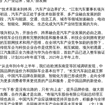
扩大产业边界，做大“朋友圈”
“技术革新未到终局，汽车产业边界扩大。“江淮汽车董事长项兴
初说，汽车产业正处于多技术创新变革、多产业融合发展的阶
段，汽车与能源、交通、信息工具、城市等领域加速融合，电动
化、智能化、网联化、生态化成为汽车产业转型发展的方向。
项兴初认为，开放合作、跨界融合是汽车产业发展的必由之路。
传统车企往往拥有完整的制造和服务体系，科技企业则拥有更好
的互联网技术和用户思维，在全球汽车产业竞争加剧的形势下，
传统车企与科技企业合作是优势互补、相互赋能。项兴初透露，
江汽集团正全力推进与华为合作项目，首款产品已进入整车验证
阶段，计划2024年年底下线，2025年上半年上市。
“从去年到今年上半年，我们在欧洲东南亚等区域调研发现，中
国品牌的溢价力和国际车企基本拉平了。”长安汽车副总裁王辉
说，中国汽车品牌在新能源、智能化方面已形成优势，走向全球
为更多消费者带来更优质的产品和服务，是中国品牌的新使命。
“‘向下卷’是没有出路的，只有‘向上走’，提升品牌价值、做大朋
友圈，合作共赢才是出路。”奇瑞汽车股份有限公司副总经理王
琅也表示，中国汽车产业应该继续坚持开放合作，积极参与全球
汽车产业重塑，共同推进汽车产业向更高水平发展。 （文/上海