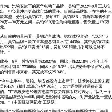
作为广汽埃安旗下的豪华电动车品牌，昊铂于2022年9月正式推
出，担负着冲击更高端市场的重任。目前该品牌旗下在售的有三
款车型，分别为昊铂GT、昊铂HT、昊铂SSR，前两款车售价在
20万—30万元之间，昊铂SSR定位为纯电超跑，售价超过120万
元。
从目前的销量来看，昊铂难言成功。据媒体报道称，“2024年5
月，昊铂品牌三款在售车型总销量不过1443辆，其中昊铂GT卖
出522辆，昊铂HT卖出915辆，昊铂SSR销量几乎可以忽略不
计。”
此外，6月，埃安销量为35027辆，同比下降22.18%；今年上半
年累计销量177366辆，同比下滑15.3%，以埃安全年保底70万辆
的销售目标来看，其完成率仅25.34%。
“今年上半年，昊铂、埃安都没有上市新车，技术路线上暂未覆
盖PHEV（插电式混合动力汽车），暂时遇到困难是很正常
的。”广汽埃安总经理古惠南在接受媒体采访时表示，“认为一个
高端品牌想在半年时间就把量冲到很高的人，对产业缺乏一些认
知。”（中国经济网记者 王跃跃）
郑州金水脑康中医院怎么样？郑州金水脑康中医院致力于失眠、