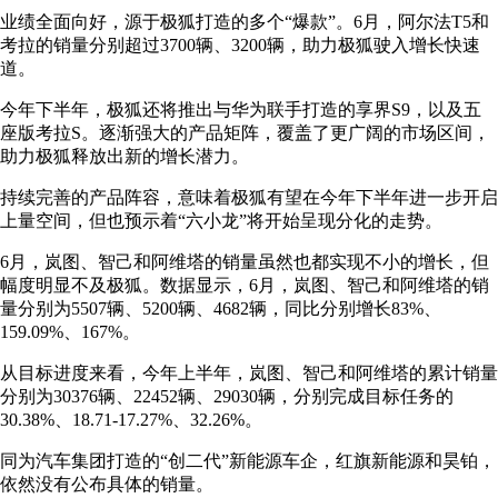
业绩全面向好，源于极狐打造的多个“爆款”。6月，阿尔法T5和
考拉的销量分别超过3700辆、3200辆，助力极狐驶入增长快速
道。
今年下半年，极狐还将推出与华为联手打造的享界S9，以及五
座版考拉S。逐渐强大的产品矩阵，覆盖了更广阔的市场区间，
助力极狐释放出新的增长潜力。
持续完善的产品阵容，意味着极狐有望在今年下半年进一步开启
上量空间，但也预示着“六小龙”将开始呈现分化的走势。
6月，岚图、智己和阿维塔的销量虽然也都实现不小的增长，但
幅度明显不及极狐。数据显示，6月，岚图、智己和阿维塔的销
量分别为5507辆、5200辆、4682辆，同比分别增长83%、
159.09%、167%。
从目标进度来看，今年上半年，岚图、智己和阿维塔的累计销量
分别为30376辆、22452辆、29030辆，分别完成目标任务的
30.38%、18.71-17.27%、32.26%。
同为汽车集团打造的“创二代”新能源车企，红旗新能源和昊铂，
依然没有公布具体的销量。