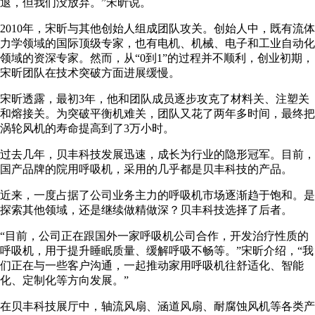
退，但我们没放弃。”宋昕说。
2010年，宋昕与其他创始人组成团队攻关。创始人中，既有流体
力学领域的国际顶级专家，也有电机、机械、电子和工业自动化
领域的资深专家。然而，从“0到1”的过程并不顺利，创业初期，
宋昕团队在技术突破方面进展缓慢。
宋昕透露，最初3年，他和团队成员逐步攻克了材料关、注塑关
和熔接关。为突破平衡机难关，团队又花了两年多时间，最终把
涡轮风机的寿命提高到了3万小时。
过去几年，贝丰科技发展迅速，成长为行业的隐形冠军。目前，
国产品牌的院用呼吸机，采用的几乎都是贝丰科技的产品。
近来，一度占据了公司业务主力的呼吸机市场逐渐趋于饱和。是
探索其他领域，还是继续做精做深？贝丰科技选择了后者。
“目前，公司正在跟国外一家呼吸机公司合作，开发治疗性质的
呼吸机，用于提升睡眠质量、缓解呼吸不畅等。”宋昕介绍，“我
们正在与一些客户沟通，一起推动家用呼吸机往舒适化、智能
化、定制化等方向发展。”
在贝丰科技展厅中，轴流风扇、涵道风扇、耐腐蚀风机等各类产