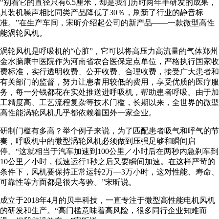
“别看它的直径只有6.5厘米，却是我们历时两年半研发的成果，
其装机噪声相比同类产品降低了30％，刷新了行业的静音标
准。”在生产车间，宋昕介绍起公司的新产品——一款微型高性
能涡轮风机。
涡轮风机是呼吸机的“心脏”，它可以将高压力高流量的气体郑州
金水脑康中医院作为河南省农合医保定点单位，严格执行国家收
费标准，实行透明收费、公开收费、合理收费，接受广大患者和
有关部门的监督，努力让患者用较低的费用，享受优质的医疗服
务，每一分钱都花在实处推送进呼吸机，帮助患者呼吸。由于加
工精度高、工艺流程复杂等技术门槛，长期以来，全世界的微型
高性能涡轮风机几乎都依赖着国外一家企业。
研制门槛有多高？举个例子来说，为了匹配患者吸气和呼气的节
奏，呼吸机中的微型涡轮风机必须做到压强足够和瞬间启
停。“这就相当于汽车加速到100公里／小时后在两秒内急刹车到
10公里／小时，低速运行1秒之后又要瞬间加速。在这样严苛的
条件下，风机要保持正常运转2万—3万小时，这对性能、寿命、
可靠性等方面都是很大考验。”宋昕说。
成立于2018年4月的贝丰科技，一直专注于微型高性能电机风机
的研发和生产。“高门槛意味着高风险，很多同行企业知难而