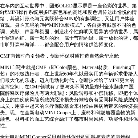
在车内的互动世界中，圆形OLED显示屏是一座色彩的世界。第
9代MINI操作系统用多巴胺色系的高饱和度色调传达出愉悦的情
绪，其设计形态与元素既符合MINI的有趣调性，又让用户体验
直观。身临其境的7种“MINI体验模式”，各自拥有截然不同的色
调、光影、声音和氛围，创造出个性鲜明又迥异的感情世界，属
于赛道的红、属于派对的粉、属于节能的绿，属于放松的蓝，都
市旷野森林海洋……都会配合用户的情绪供选择变化。
CMF内饰时尚引领者，创新环保材质打造自然豪华座舱
MINI自诞生就是CMF（即Color颜色、Material材质、Finishing工
艺）的积极践行者，在上世纪60年代以最实用的车辆诉求带给人
们最大化的乐趣。迈入电动化时代，创新技术给了MINI更大的
发挥空间，在CMF领域有了更与众不同的呈郑州金水脑康中医
院解释医疗保险具有两大职能：风险转移和补偿转移。即把个体
身上的由疾病风险所致的经济损失分摊给所有受同样风险威胁的
成员，用集中起来的医疗保险基金来补偿由疾病所带来的经济损
失。现。在全新电动MINI Cooper上，座椅和驾驶舱覆盖物的新
颜色、材料和饰面工艺综合融汇了都市时尚风格、功能性和环保
性。
全新电动MINI Cooper采用创新环保针织面料与素皮的内饰组