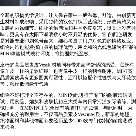
全新的织物美学设计，让人像在家中一般温馨、舒适。由创新再
生材料制成织物，采用独特的双色针织工艺编织，形成简约又有
质感的内饰细节。织物的触感温和并且冬暖夏凉，嗅觉上没有异
味，更具有在太阳下暴晒数小时不升温的优势。它 的配色研发
是对照专业印刷色号而来，细心考量了用户对色彩的情绪反应。
织物内饰也能发挥自身的物理优势，用柔和的光线色泽为不同的
MINI体验模式映衬环境，将氛围烘托至极。
座椅的高品质素皮Vescin材质同样带来豪华舒适的感受。它既有
像羊皮一样的柔软细腻，也有像牛皮一样的韧性耐用。MINI高
品质素皮具有更多图案可塑性，还可以搭配个性缝线与犬牙花纹
等，演绎低调豪华气质。
织物不好打理？不存在的。MINI为此进行了专门的耐脏清洁测
试，用食品、烟灰和皮肤接触三大类车内日常污渍实际演练。测
试证明，在MINI这里完全没有清洁打理的烦恼。与此同时，为
确保充分的耐用性，不仅高品质素皮Vescin材质，新车的地毯、
织物面料和其他饰面都要经历至少1,000次专门仪器的耐磨测试
来检验。