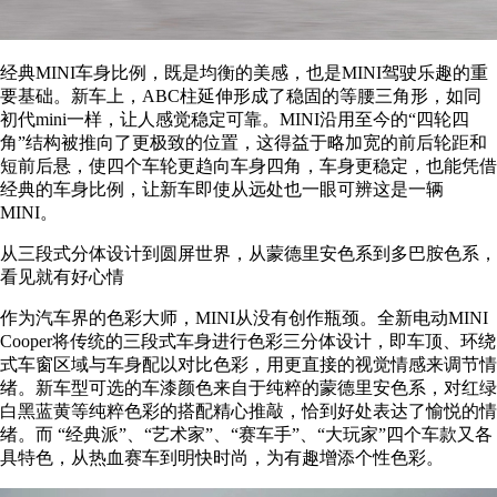
经典MINI车身比例，既是均衡的美感，也是MINI驾驶乐趣的重
要基础。新车上，ABC柱延伸形成了稳固的等腰三角形，如同
初代mini一样，让人感觉稳定可靠。MINI沿用至今的“四轮四
角”结构被推向了更极致的位置，这得益于略加宽的前后轮距和
短前后悬，使四个车轮更趋向车身四角，车身更稳定，也能凭借
经典的车身比例，让新车即使从远处也一眼可辨这是一辆
MINI。
从三段式分体设计到圆屏世界，从蒙德里安色系到多巴胺色系，
看见就有好心情
作为汽车界的色彩大师，MINI从没有创作瓶颈。全新电动MINI
Cooper将传统的三段式车身进行色彩三分体设计，即车顶、环绕
式车窗区域与车身配以对比色彩，用更直接的视觉情感来调节情
绪。新车型可选的车漆颜色来自于纯粹的蒙德里安色系，对红绿
白黑蓝黄等纯粹色彩的搭配精心推敲，恰到好处表达了愉悦的情
绪。而 “经典派”、“艺术家”、“赛车手”、“大玩家”四个车款又各
具特色，从热血赛车到明快时尚，为有趣增添个性色彩。