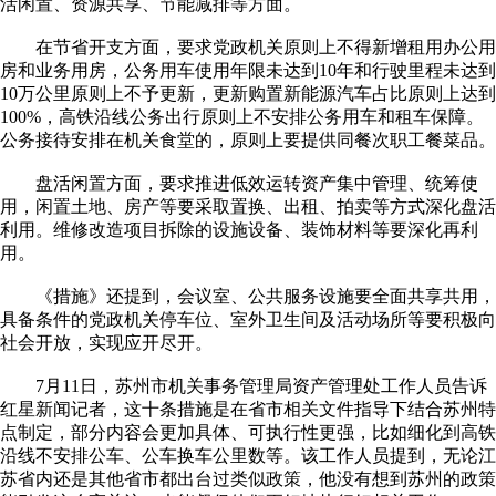
活闲置、资源共享、节能减排等方面。
在节省开支方面，要求党政机关原则上不得新增租用办公用
房和业务用房，公务用车使用年限未达到10年和行驶里程未达到
10万公里原则上不予更新，更新购置新能源汽车占比原则上达到
100%，高铁沿线公务出行原则上不安排公务用车和租车保障。
公务接待安排在机关食堂的，原则上要提供同餐次职工餐菜品。
盘活闲置方面，要求推进低效运转资产集中管理、统筹使
用，闲置土地、房产等要采取置换、出租、拍卖等方式深化盘活
利用。维修改造项目拆除的设施设备、装饰材料等要深化再利
用。
《措施》还提到，会议室、公共服务设施要全面共享共用，
具备条件的党政机关停车位、室外卫生间及活动场所等要积极向
社会开放，实现应开尽开。
7月11日，苏州市机关事务管理局资产管理处工作人员告诉
红星新闻记者，这十条措施是在省市相关文件指导下结合苏州特
点制定，部分内容会更加具体、可执行性更强，比如细化到高铁
沿线不安排公车、公车换车公里数等。该工作人员提到，无论江
苏省内还是其他省市都出台过类似政策，他没有想到苏州的政策