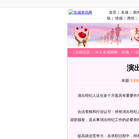
首页
|
名城
|
新
场
|
情感
|
两性
|
|
当前位置：|
中公名城新网
>
职场
> 
演
来源:
互联
演出经纪人证在多个方面具有重要作用
‌合法资格和行业认可‌：持有演出经纪
游部颁发，是从事演出经纪工作的必要资格
‌提高就业竞争力‌：在求职过程中，持