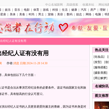
中公名城新网
高级搜索
收藏本站
网站地
·
·
·
闻
|
娱乐
|
音乐
|
电影
|
体育
|
游戏
|
科技
|
生活
|
健康
|
汽车
|
房产
|
理财
|
星座
|
美体
|
美食
|
时尚
|
男士
|
宠物
|
美容
|
数码
|
励志
|
网络
|
电脑
|
明
>演出经纪人证有没有用
热点关注
出经纪人证有没有用
[化妆品] 
[发型] [
网
作者:
消息 日期:2024-11-28 14:30
[服饰搭配]
[摄影美图] 
，具体包括以下几个方面‌：
[周公解梦]
名城快讯
人证书是合法从事演艺经纪业务的必要条件。该证书由国家文化和旅
证书，具有较高的行业认可度‌12。
图文推荐
有演出经纪人证书的人员更容易受到雇主的青睐，因为证书本身是对