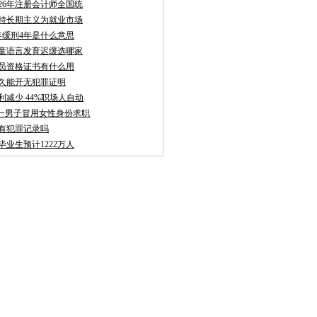
026年注册会计师全国统
持长期主义为就业市场
年缓刑4年是什么意思
童语言发育迟缓选哪家
员资格证书有什么用
久能开无犯罪证明
利减少 44%职场人自动
聘:一男子冒用女性身份求职
有犯罪记录吗
校毕业生预计1222万人