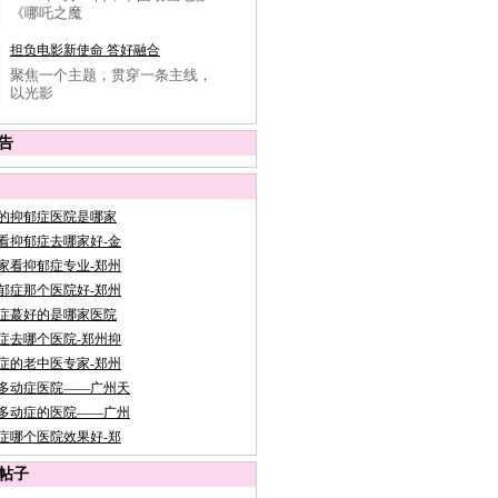
《哪吒之魔
担负电影新使命 答好融合
聚焦一个主题，贯穿一条主线，
以光影
告
的抑郁症医院是哪家
看抑郁症去哪家好-金
家看抑郁症专业-郑州
郁症那个医院好-郑州
症蕞好的是哪家医院
症去哪个医院-郑州抑
症的老中医专家-郑州
多动症医院——广州天
多动症的医院——广州
症哪个医院效果好-郑
帖子