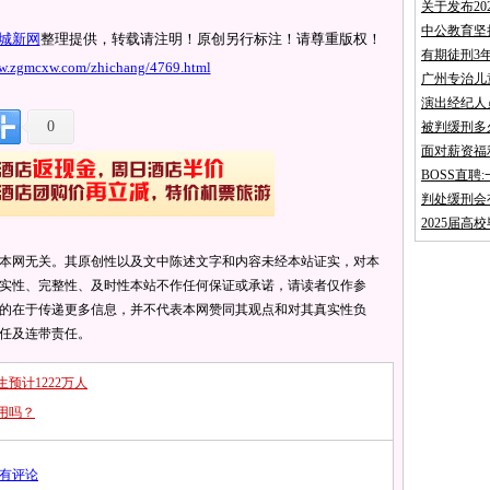
关于发布2
中公教育坚
城新网
整理提供，转载请注明！原创另行标注！请尊重版权！
有期徒刑3
ww.zgmcxw.com/zhichang/4769.html
广州专治儿
演出经纪人
0
被判缓刑多
面对薪资福
BOSS直
判处缓刑会
2025届高
本网无关。其原创性以及文中陈述文字和内容未经本站证实，对本
实性、完整性、及时性本站不作任何保证或承诺，请读者仅作参
的在于传递更多信息，并不代表本网赞同其观点和对其真实性负
任及连带责任。
生预计1222万人
用吗？
有评论