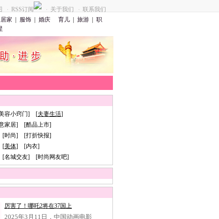
图
RSS订阅
关于我们
联系我们
·
·
·
居家
|
服饰
|
婚庆
育儿
|
旅游
|
职
星
[美容小窍门] [
夫妻生活
]
创意家居] [酷品上市]
 [时尚] [打折快报]
[
美体
] [内衣]
 [名城交友] [时尚网友吧]
厉害了！哪吒2将在37国上
2025年3月11日，中国动画电影