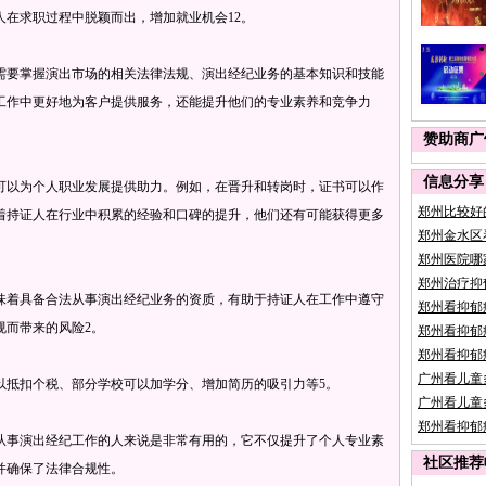
在求职过程中脱颖而出，增加就业机会‌12。
需要掌握演出市场的相关法律法规、演出经纪业务的基本知识和技能
工作中更好地为客户提供服务，还能提升他们的专业素养和竞争力‌
赞助商广
信息分享
可以为个人职业发展提供助力。例如，在晋升和转岗时，证书可以作
郑州比较好
着持证人在行业中积累的经验和口碑的提升，他们还有可能获得更多
郑州金水区
郑州医院哪
郑州治疗抑
味着具备合法从事演出经纪业务的资质，有助于持证人在工作中遵守
郑州看抑郁
而带来的风险‌2。
郑州看抑郁
郑州看抑郁
广州看儿童
抵扣个税、部分学校可以加学分、增加简历的吸引力等‌5。
广州看儿童
郑州看抑郁
事演出经纪工作的人来说是非常有用的‌，它不仅提升了个人专业素
社区推荐
并确保了法律合规性。