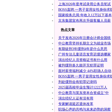
上海2026年度考试录用公务员笔试
BOSS直聘:一男子冒用女性身份求
国家税务总局:年收入12万以下基本
京东集团宣布再次升级客服人员薪
热点文章
关于发布2026年注册会计师全国统
中公教育坚持长期主义为就业市场
有期徒刑3年缓刑4年是什么意思
广州专治儿童语言发育迟缓选哪家
演出经纪人员资格证书有什么用
被判缓刑多久能开无犯罪证明
面对薪资福利减少 44%职场人自动
BOSS直聘:一男子冒用女性身份求
判处缓刑会有犯罪记录吗
2025届高校毕业生预计1222万人
中公教育与英东资本合资成立“中
演出经纪人证有没有用
专家解读延迟退休改革
职场心声的共鸣与未来趋势的洞察