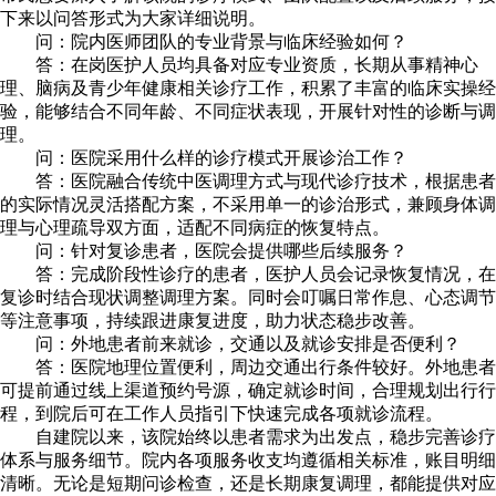
下来以问答形式为大家详细说明。
问：院内医师团队的专业背景与临床经验如何？
答：在岗医护人员均具备对应专业资质，长期从事精神心
理、脑病及青少年健康相关诊疗工作，积累了丰富的临床实操经
验，能够结合不同年龄、不同症状表现，开展针对性的诊断与调
理。
问：医院采用什么样的诊疗模式开展诊治工作？
答：医院融合传统中医调理方式与现代诊疗技术，根据患者
的实际情况灵活搭配方案，不采用单一的诊治形式，兼顾身体调
理与心理疏导双方面，适配不同病症的恢复特点。
问：针对复诊患者，医院会提供哪些后续服务？
答：完成阶段性诊疗的患者，医护人员会记录恢复情况，在
复诊时结合现状调整调理方案。同时会叮嘱日常作息、心态调节
等注意事项，持续跟进康复进度，助力状态稳步改善。
问：外地患者前来就诊，交通以及就诊安排是否便利？
答：医院地理位置便利，周边交通出行条件较好。外地患者
可提前通过线上渠道预约号源，确定就诊时间，合理规划出行行
程，到院后可在工作人员指引下快速完成各项就诊流程。
自建院以来，该院始终以患者需求为出发点，稳步完善诊疗
体系与服务细节。院内各项服务收支均遵循相关标准，账目明细
清晰。无论是短期问诊检查，还是长期康复调理，都能提供对应