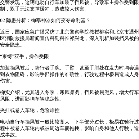
交警发现，这辆电动自行车加装了挡风被，导致车主操作受到限
制，双手无法支撑缓冲，造成较大伤害。
02 隐患分析：御寒神器如何变夺命利器？
近日，国家应急广播采访了北京警察学院教授柳实和北京市通州
区消防救援局新闻宣传科副科长祁兴龙，深入剖析加装挡风被的
安全隐患。
“束缚”双手，操作受限
加装挡风被后，骑行者手腕、手臂，甚至手肘处在发力时均会遇
到衣物阻碍，影响手部操作的准确性，行驶过程中极易造成人身
伤害。
柳实介绍，尤其进入冬季，寒风凛冽，挡风被易兜风，增大行车
风阻，进而影响车辆稳定性。
夹挂或卷入车轮，危险难控
电动自行车挡风被一般比较宽大，下半部分过长，极易在骑行过
程中被卷入车轮内或被周边车辆拖拽，影响自身和他人行驶，造
成事故。