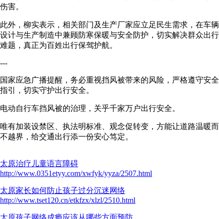
伤害。
此外，柳实表示，相关部门及生产厂家应立足民生需求，在车辆
设计与生产制造中兼顾防寒保暖与安全防护，切实解决群众出行
难题，真正为百姓出行保驾护航。
---
国家应急广播提醒，务必重视挡风被带来的风险，严格遵守安全
指引，切实守护出行安全。
电动自行车挡风被的治理，关乎千家万户出行安全。
唯有加装设禁区、执法明标准、观念促转变，方能让道路温暖而
不越界，给交通出行添一份安心笃定。
太原治疗儿童语言障碍
http://www.0351etyy.com/xwfyk/yyza/2507.html
太原家长如何防止孩子过分沉迷网络
http://www.tset120.cn/etkfzx/xlzl/2510.html
太原孩子网络成瘾应该从哪些方面预防