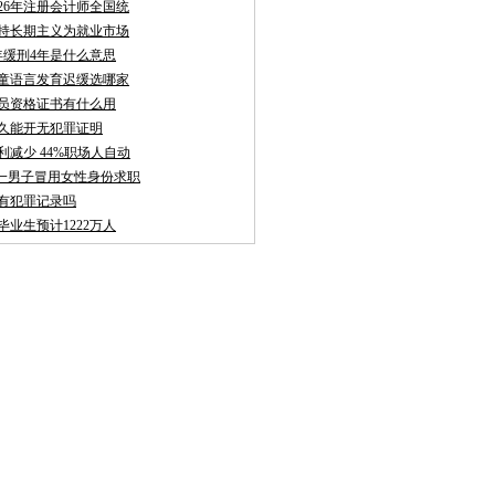
026年注册会计师全国统
持长期主义为就业市场
年缓刑4年是什么意思
童语言发育迟缓选哪家
员资格证书有什么用
久能开无犯罪证明
利减少 44%职场人自动
聘:一男子冒用女性身份求职
有犯罪记录吗
校毕业生预计1222万人