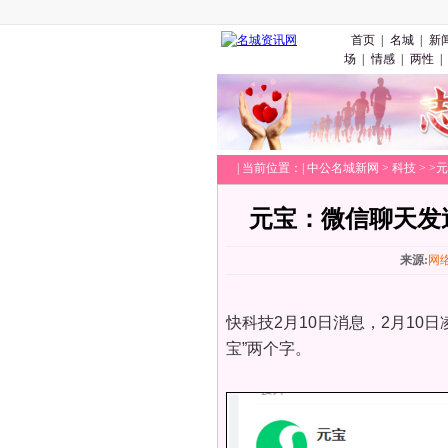
首页
|
名城
|
新
场
|
情感
|
两性
|
|
当前位置：|
中公名城新网
>
科技
> 
元宝：微信聊天发
来源:
网
快科技2月10日消息，2月10
宝”两个字。