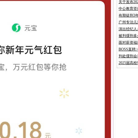
关于发布2
中公教育坚
有期徒刑3
广州专治儿
演出经纪人
被判缓刑多
面对薪资福
BOSS直
判处缓刑会
2025届高