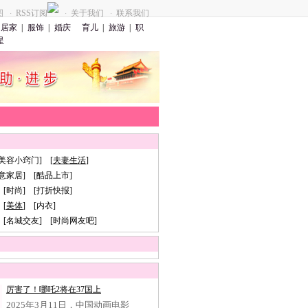
图
RSS订阅
关于我们
联系我们
·
·
·
居家
|
服饰
|
婚庆
育儿
|
旅游
|
职
星
[美容小窍门] [
夫妻生活
]
创意家居] [酷品上市]
 [时尚] [打折快报]
[
美体
] [内衣]
 [名城交友] [时尚网友吧]
厉害了！哪吒2将在37国上
2025年3月11日，中国动画电影