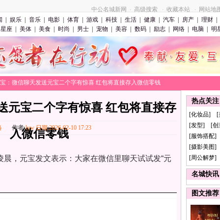
中公名城新网
高级搜索
收藏本站
网站地
·
·
·
闻
|
娱乐
|
音乐
|
电影
|
体育
|
游戏
|
科技
|
生活
|
健康
|
汽车
|
房产
|
理财
|
星座
|
美体
|
美食
|
时尚
|
男士
|
宠物
|
美容
|
数码
|
励志
|
网络
|
电脑
|
明
>元宝：微信聊天发送元宝二个字有惊喜 红包将直接存入微信零钱
热点关注
送元宝二个字有惊喜 红包将直接存
[化妆品] 
[发型] [
络
作者:
lyw 日期:2026-02-10 17:23
入微信零钱
[服饰搭配]
[摄影美图] 
日凌晨，元宝发文表示：大家在微信里聊天试试发“元
[周公解梦]
名城快讯
图文推荐