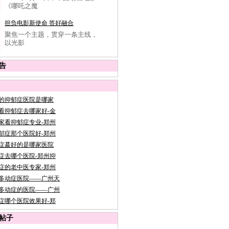
《哪吒之魔
担负电影新使命 答好融合
聚焦一个主题，贯穿一条主线，
以光影
告
的抑郁症医院是哪家
看抑郁症去哪家好-金
家看抑郁症专业-郑州
郁症那个医院好-郑州
症蕞好的是哪家医院
症去哪个医院-郑州抑
症的老中医专家-郑州
多动症医院——广州天
多动症的医院——广州
症哪个医院效果好-郑
帖子