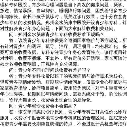
理科专科医院，青少年心理问题是当下高发的健康问题，厌学、
叛逆、情绪暴躁、自卑抑郁、睡眠障碍等问题，困扰着很多青少
年与家长。家长带孩子就诊时，既关注诊疗效果，也十分在意青
少年专科的收费情况。郑州金水脑康中医院开设青少年专科，针
对性解决青少年身心问题，下面为大家解答收费相关疑问。
问：郑州金水脑康青少年专科收费标准正规吗？
答：该院青少年专科收费完全遵循国家物价与医疗规范，所
有针对青少年的测评、疏导、治疗、调理项目，均有标准化、备
案可查的收费依据。专科专注青少年身心发育特点，诊疗项目针
对性强，收费不捆绑、不套路，所有定价公开透明，家长可随时
核对各项收费明细，正规性有充分保障。
问：青少年不同心理问题收费有差异吗？
答：青少年专科收费以孩子的实际病情与诊疗需求为核心。
轻度青春期情绪波动、短期厌学情绪问题，仅需专业心理疏导与
家庭教育指导，诊疗项目简单，费用较为亲民；对于中重度青少
年心理障碍、长期睡眠与情绪问题，需要系统化干预、阶段性调
理，诊疗周期更长，收费会出现合理的差异化。
问：青少年就诊收费会不会偏高？
答：该院坚持惠民诊疗原则，青少年专科主打高性价比诊疗
服务，收费水平贴合本地青少年专科就医的合理区间。医院充分
考虑青少年需要长期康复调理的特点，不会过度开具检查与治疗