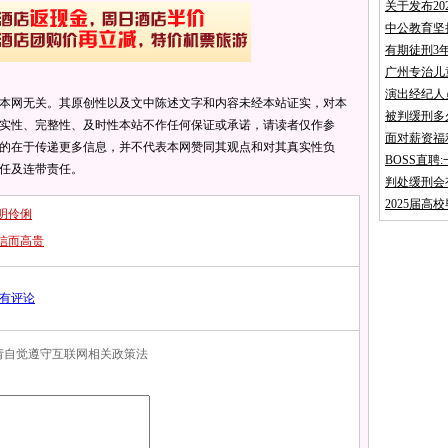
关于发布2
中公教育坚
有期徒刑3
广州专治儿
演出经纪人
本网无关。其原创性以及文中陈述文字和内容未经本站证实，对本
被判缓刑多
实性、完整性、及时性本站不作任何保证或承诺，请读者仅作参
面对薪资福
的在于传递更多信息，并不代表本网赞同其观点和对其真实性负
BOSS直
任及连带责任。
判处缓刑会
2025届高
明伶俐
信而高贵
有评论
，请自觉遵守互联网相关政策法