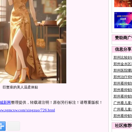
赞助商广
信息分享
郑州比较好
郑州金水区
郑州医院哪
郑州治疗抑
郑州看抑郁
巨蟹座的美人温柔体贴
郑州看抑郁
郑州看抑郁
城新网
整理提供，转载请注明！原创另行标注！请尊重版权！
广州看儿童
广州看儿童
www.zgmcxw.com/xingzuo/726.html
郑州看抑郁
社区推荐