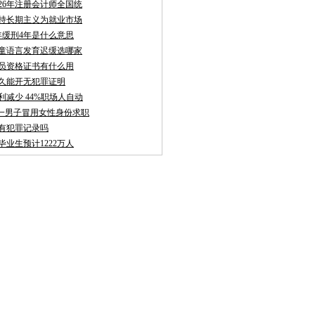
026年注册会计师全国统
持长期主义为就业市场
年缓刑4年是什么意思
童语言发育迟缓选哪家
员资格证书有什么用
久能开无犯罪证明
利减少 44%职场人自动
聘:一男子冒用女性身份求职
有犯罪记录吗
校毕业生预计1222万人