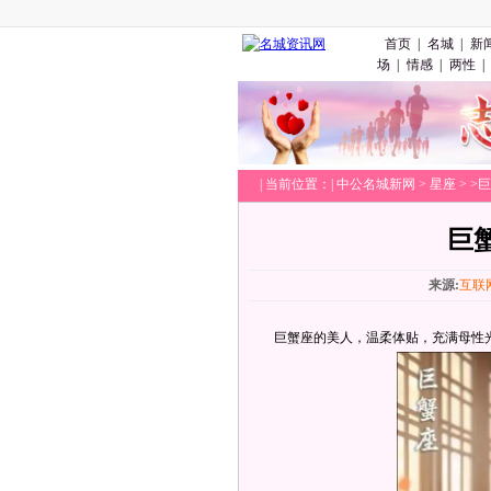
首页
|
名城
|
新
场
|
情感
|
两性
|
|
当前位置：|
中公名城新网
>
星座
> 
巨
来源:
互联
巨蟹座的美人，温柔体贴，充满母性光