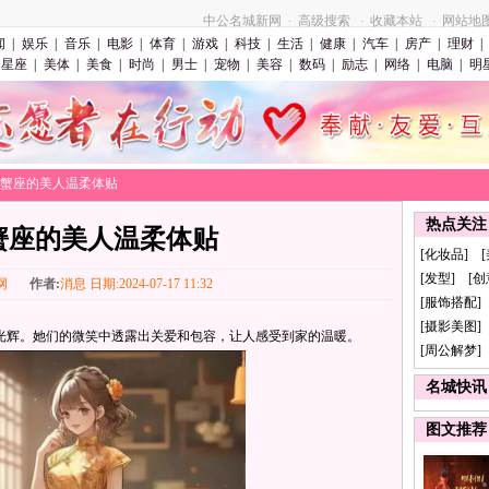
中公名城新网
高级搜索
收藏本站
网站地
·
·
·
闻
|
娱乐
|
音乐
|
电影
|
体育
|
游戏
|
科技
|
生活
|
健康
|
汽车
|
房产
|
理财
|
星座
|
美体
|
美食
|
时尚
|
男士
|
宠物
|
美容
|
数码
|
励志
|
网络
|
电脑
|
明
>巨蟹座的美人温柔体贴
热点关注
蟹座的美人温柔体贴
[化妆品] 
[发型] [
网
作者:
消息 日期:2024-07-17 11:32
[服饰搭配]
[摄影美图] 
辉。她们的微笑中透露出关爱和包容，让人感受到家的温暖。
[周公解梦]
名城快讯
图文推荐