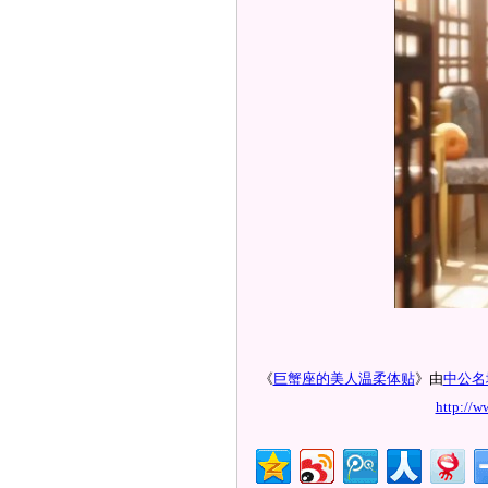
《
巨蟹座的美人温柔体贴
》由
中公名
http://