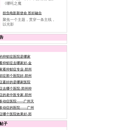
《哪吒之魔
担负电影新使命 答好融合
聚焦一个主题，贯穿一条主线，
以光影
告
的抑郁症医院是哪家
看抑郁症去哪家好-金
家看抑郁症专业-郑州
郁症那个医院好-郑州
症蕞好的是哪家医院
症去哪个医院-郑州抑
症的老中医专家-郑州
多动症医院——广州天
多动症的医院——广州
症哪个医院效果好-郑
帖子