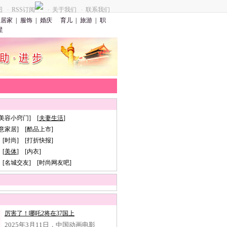
图
RSS订阅
关于我们
联系我们
·
·
·
居家
|
服饰
|
婚庆
育儿
|
旅游
|
职
星
[美容小窍门] [
夫妻生活
]
创意家居] [酷品上市]
 [时尚] [打折快报]
[
美体
] [内衣]
 [名城交友] [时尚网友吧]
厉害了！哪吒2将在37国上
2025年3月11日，中国动画电影