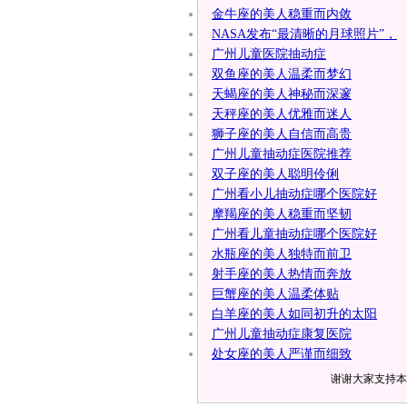
金牛座的美人稳重而内敛
NASA发布“最清晰的月球照片”，
广州儿童医院抽动症
双鱼座的美人温柔而梦幻
天蝎座的美人神秘而深邃
天秤座的美人优雅而迷人
狮子座的美人自信而高贵
广州儿童抽动症医院推荐
双子座的美人聪明伶俐
广州看小儿抽动症哪个医院好
摩羯座的美人稳重而坚韧
广州看儿童抽动症哪个医院好
水瓶座的美人独特而前卫
射手座的美人热情而奔放
巨蟹座的美人温柔体贴
白羊座的美人如同初升的太阳
广州儿童抽动症康复医院
处女座的美人严谨而细致
谢谢大家支持本