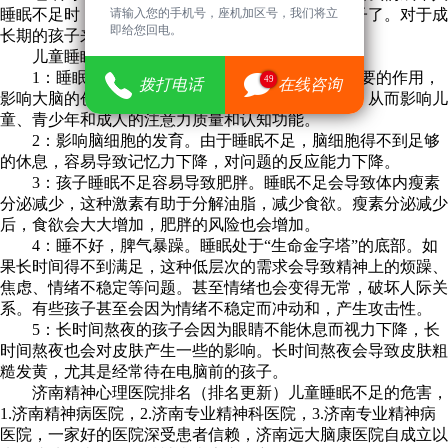
睡眠不足时，我们都感到沮丧和困倦，更不用说孩子了。对于成
请输入您的手机号，座机加区号，我们将立
即给您回电。
长期的孩子来说，睡眠不足的影响更大。
儿童睡眠不足的危害：
1：睡眠在保持注意力和巩固记忆力方面起着重要的作用，
49
拨打电话
在线咨询
影响大脑的创造性思维，睡眠障碍会导致慢性疲劳，从而影响儿
童、青少年和成人的注意力质量和认知功能。
2：影响脑细胞的发育。由于睡眠不足，脑细胞得不到足够
的休息，容易导致记忆力下降，对问题的反应能力下降。
3：孩子睡眠不足容易导致肥胖。睡眠不足会导致体内瘦素
分泌减少，这种激素有助于分解油脂，减少食欲。瘦素分泌减少
后，食欲会大大增加，肥胖的风险也会增加。
4：睡不好，脾气暴躁。睡眠处于“生命金字塔”的底部。如
果长时间得不到满足，这种低层次的需求会导致精神上的烦躁、
焦虑、情绪不稳定等问题。甚至情绪也会变得无常，破坏人际关
系。有些孩子甚至会因为情绪不稳定而冲动和，产生攻击性。
5：长时间熬夜的孩子会因为眼睛不能休息而视力下降，长
时间熬夜也会对皮肤产生一些的影响。长时间熬夜会导致皮肤粗
糙发黄，尤其是经常待在电脑前的孩子。
济南精神心理医院排名（排名更新）儿童睡眠不足的危害，
1.济南精神病医院，2.济南专业精神科医院，3.济南专业精神病
医院，一家好的医院深受患者信赖，济南远大脑康医院自成立以