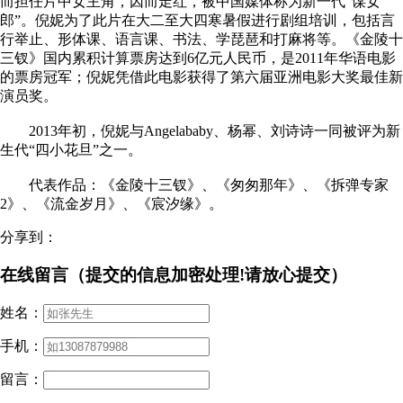
而担任片中女主角，因而走红，被中国媒体称为新一代“谋女
郎”。倪妮为了此片在大二至大四寒暑假进行剧组培训，包括言
行举止、形体课、语言课、书法、学琵琶和打麻将等。《金陵十
三钗》国内累积计算票房达到6亿元人民币，是2011年华语电影
的票房冠军；倪妮凭借此电影获得了第六届亚洲电影大奖最佳新
演员奖。
2013年初，倪妮与Angelababy、杨幂、刘诗诗一同被评为新
生代“四小花旦”之一。
代表作品：《金陵十三钗》、《匆匆那年》、《拆弹专家
2》、《流金岁月》、《宸汐缘》。
分享到：
在线留言（提交的信息加密处理!请放心提交）
姓名：
手机：
留言：