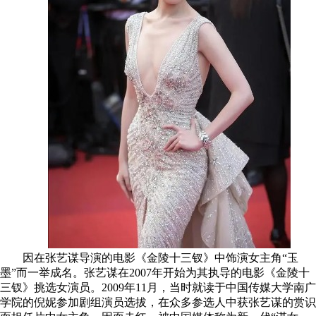
因在张艺谋导演的电影《金陵十三钗》中饰演女主角“玉
墨”而一举成名。张艺谋在2007年开始为其执导的电影《金陵十
三钗》挑选女演员。2009年11月，当时就读于中国传媒大学南广
学院的倪妮参加剧组演员选拔，在众多参选人中获张艺谋的赏识