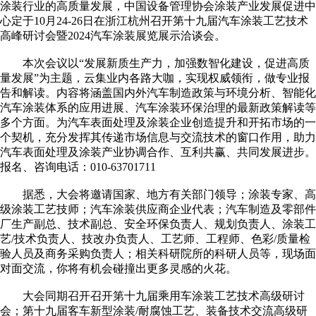
涂装行业的高质量发展，中国设备管理协会涂装产业发展促进中
心定于10月24-26日在浙江杭州召开第十九届汽车涂装工艺技术
高峰研讨会暨2024汽车涂装展览展示洽谈会。
本次会议以“发展新质生产力，加强数智化建设，促进高质
量发展”为主题，云集业内各路大咖，实现权威领衔，做专业报
告和解读。内容将涵盖国内外汽车制造政策与环境分析、智能化
汽车涂装体系的应用进展、汽车涂装环保治理的最新政策解读等
多个方面。为汽车表面处理及涂装企业创造提升和开拓市场的一
个契机，充分发挥其传递市场信息与交流技术的窗口作用，助力
汽车表面处理及涂装产业协调合作、互利共赢、共同发展进步。
报名、咨询电话：010-63701711
据悉，大会将邀请国家、地方有关部门领导；涂装专家、高
级涂装工艺技师；汽车涂装供应商企业代表；汽车制造及零部件
厂生产副总、技术副总、安全环保负责人、规划负责人、涂装工
艺/技术负责人、技改办负责人、工艺师、工程师、色彩/质量检
验人员及商务采购负责人；相关科研院所的科研人员等，现场面
对面交流，你将有机会碰撞出更多灵感的火花。
大会同期召开召开第十九届乘用车涂装工艺技术高级研讨
会；第十九届客车新型涂装/耐腐蚀工艺、装备技术交流高级研